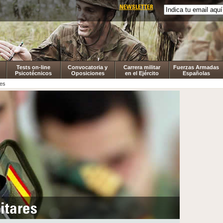
NEWSLETTER
Tests on-line
Convocatoria y
Carrera militar
Fuerzas Armadas
Psicotécnicos
Oposiciones
en el Ejército
Españolas
res
itares