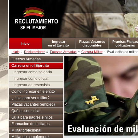
Ingresar
Plazas Vacantes
Pruebas Físicas
Inicio
en el Ejército
disponibles
obligatorias
Inicio
Reclutamiento
Fuerzas Armadas
Carrera Militar
Evaluación de milita
Fuerzas Armadas
Carrera en el Ejército
Ingresar como soldado
Ingresar como oficial
Ingresar de reservista
Cómo ingresar en ejército
¿Listo para ser militar?
Plazas vacantes (empleo)
Qué es ser militar
Guía para padres e hijos
Formación de militares
Evaluación de mil
Militar profesional
Militar de complemento