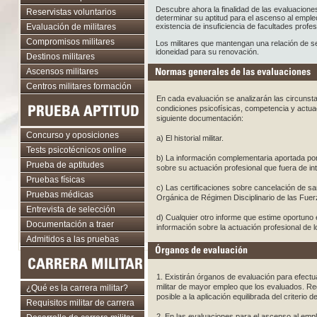
Descubre ahora la finalidad de las evaluaciones
Reservistas voluntarios
determinar su aptitud para el ascenso al emple
Evaluación de militares
existencia de insuficiencia de facultades profe
Compromisos militares
Los militares que mantengan una relación de 
idoneidad para su renovación.
Destinos militares
Normas generales de las evaluaciones
Ascensos militares
Centros militares formación
En cada evaluación se analizarán las circunsta
PRUEBA APTITUD
condiciones psicofísicas, competencia y actuac
siguiente documentación:
Concurso y oposiciones
a) El historial militar.
Tests psicotécnicos online
b) La información complementaria aportada por e
Prueba de aptitudes
sobre su actuación profesional que fuera de inter
Pruebas físicas
c) Las certificaciones sobre cancelación de sa
Pruebas médicas
Orgánica de Régimen Disciplinario de las Fue
Entrevista de selección
d) Cualquier otro informe que estime oportuno 
Documentación a traer
información sobre la actuación profesional de l
Admitidos a las pruebas
Órganos de evaluación
CARRERA MILITAR
1. Existirán órganos de evaluación para efectua
militar de mayor empleo que los evaluados. R
¿Qué es la carrera militar?
posible a la aplicación equilibrada del criterio
Requisitos militar de carrera
2. En las evaluaciones para el ascenso al emp