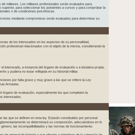
 de militares. Los militares profesionales serán evaluados para
o superior, para seleccionar los asistentes a cursos y para comprobar la
sionales o de condiciones psicofísicas.
servicios mediante compromisos serán evaluados para determinar su
ncias de los interesados en los aspectos de su personalidad,
ión profesional relacionados con el objeto de la misma, considerando la
l interesado, a instancia del órgano de evaluación o a iniciativa propia,
és y pudiera no estar reflejada en su historial militar.
nciones por falta grave y muy grave a las que se refiere la Ley
rzas Armadas.
el órgano de evaluación, especialmente los que completen la
os interesados.
r las que se definen en esta ley. Estarán constituidos por personal
eglamentariamente se determinará su composición, adecuándose en lo
 de género, las incompatibilidades y las normas de funcionamiento.
leo de general de brigada o que afecten a miembros de la categoría de