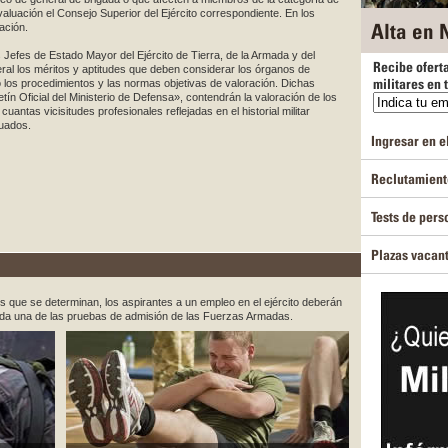
aluación el Consejo Superior del Ejército correspondiente. En los
Alta en N
ación.
s Jefes de Estado Mayor del Ejército de Tierra, de la Armada y del
Recibe ofert
eral los méritos y aptitudes que deben considerar los órganos de
militares en 
o los procedimientos y las normas objetivas de valoración. Dichas
tín Oficial del Ministerio de Defensa», contendrán la valoración de los
uantas vicisitudes profesionales reflejadas en el historial militar
luados.
Ingresar en el
Reclutamiento
Tests de pers
Plazas vacan
es que se determinan, los aspirantes a un empleo en el ejército deberán
da una de las pruebas de admisión de las Fuerzas Armadas.