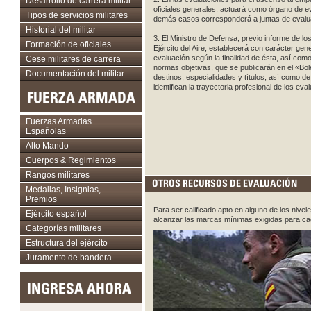
Desarrollo de carrera militar
oficiales generales, actuará como órgano de ev
Tipos de servicios militares
demás casos corresponderá a juntas de evalu
Historial del militar
3. El Ministro de Defensa, previo informe de lo
Formación de oficiales
Ejército del Aire, establecerá con carácter gen
evaluación según la finalidad de ésta, así com
Cese militares de carrera
normas objetivas, que se publicarán en el «Bole
Documentación del militar
destinos, especialidades y títulos, así como de c
identifican la trayectoria profesional de los eva
FUERZA ARMADA
Fuerzas Armadas
Españolas
Alto Mando
Cuerpos & Regimientos
Rangos militares
OTROS RECURSOS DE EVALUACIÓN
Medallas, Insignias,
Premios
Para ser calificado apto en alguno de los nivel
Ejército español
alcanzar las marcas mínimas exigidas para ca
Categorías militares
Estructura del ejército
Juramento de bandera
INGRESA AHORA