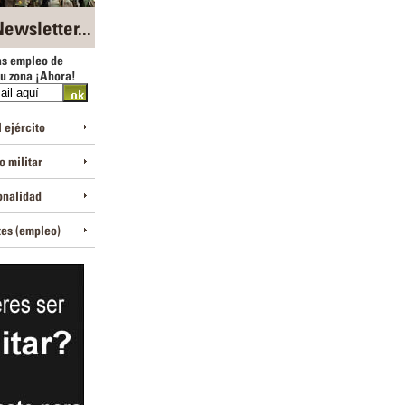
ewsletter...
as empleo de
tu zona ¡Ahora!
 ejército
 militar
onalidad
tes (empleo)