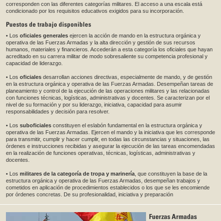
corresponden con las diferentes categorías militares. El acceso a una escala está
condicionado por los requisitos educativos exigidos para su incorporación.
Puestos de trabajo disponibles
• Los
oficiales generales
ejercen la acción de mando en la estructura orgánica y
operativa de las Fuerzas Armadas y la alta dirección y gestión de sus recursos
humanos, materiales y financieros. Accederán a esta categoría los oficiales que hayan
acreditado en su carrera militar de modo sobresaliente su competencia profesional y
capacidad de liderazgo.
• Los
oficiales
desarrollan acciones directivas, especialmente de mando, y de gestión
en la estructura orgánica y operativa de las Fuerzas Armadas. Desempeñan tareas de
planeamiento y control de la ejecución de las operaciones militares y las relacionadas
con funciones técnicas, logísticas, administrativas y docentes. Se caracterizan por el
nivel de su formación y por su liderazgo, iniciativa, capacidad para asumir
responsabilidades y decisión para resolver.
• Los
suboficiales
constituyen el eslabón fundamental en la estructura orgánica y
operativa de las Fuerzas Armadas. Ejercen el mando y la iniciativa que les corresponde
para transmitir, cumplir y hacer cumplir, en todas las circunstancias y situaciones, las
órdenes e instrucciones recibidas y asegurar la ejecución de las tareas encomendadas
en la realización de funciones operativas, técnicas, logísticas, administrativas y
docentes.
• Los
militares de la categoría de tropa y marinería
, que constituyen la base de la
estructura orgánica y operativa de las Fuerzas Armadas, desempeñan trabajos y
cometidos en aplicación de procedimientos establecidos o los que se les encomiende
por órdenes concretas. De su profesionalidad, iniciativa y preparación
Fuerzas Armadas