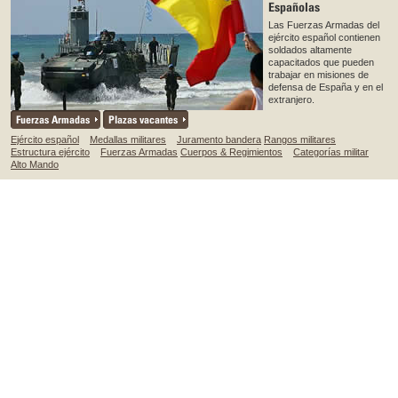
Españolas
Las Fuerzas Armadas del
ejército español contienen
soldados altamente
capacitados que pueden
trabajar en misiones de
defensa de España y en el
extranjero.
Fuerzas Armadas
Plazas vacantes
Ejército español
Medallas militares
Juramento bandera
Rangos militares
Estructura ejército
Fuerzas Armadas
Cuerpos & Regimientos
Categorías militar
Alto Mando