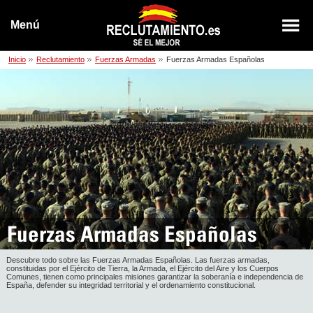
Menú
Inicio
Reclutamiento
Fuerzas Armadas
Fuerzas Armadas Españolas
Fuerzas Armadas Españolas
Descubre todo sobre las Fuerzas Armadas Españolas. Las fuerzas armadas,
constituidas por el Ejército de Tierra, la Armada, el Ejército del Aire y los Cuerpos
Comunes, tienen como principales misiones garantizar la soberanía e independencia de
España, defender su integridad territorial y el ordenamiento constitucional.