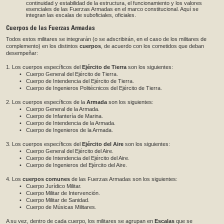
continuidad y estabilidad de la estructura, el funcionamiento y los valores
esenciales de las Fuerzas Armadas en el marco constitucional. Aquí se
integran las escalas de suboficiales, oficiales.
Cuerpos de las Fuerzas Armadas
Todos estos militares se integrarán (o se adscribirán, en el caso de los militares de
complemento) en los distintos
cuerpos
, de acuerdo con los cometidos que deban
desempeñar:
1. Los cuerpos específicos del
Ejército de Tierra
son los siguientes:
• Cuerpo General del Ejército de Tierra.
• Cuerpo de Intendencia del Ejército de Tierra.
• Cuerpo de Ingenieros Politécnicos del Ejército de Tierra.
2. Los cuerpos específicos de la
Armada
son los siguientes:
• Cuerpo General de la Armada.
• Cuerpo de Infantería de Marina.
• Cuerpo de Intendencia de la Armada.
• Cuerpo de Ingenieros de la Armada.
3. Los cuerpos específicos del
Ejército del Aire
son los siguientes:
• Cuerpo General del Ejército del Aire.
• Cuerpo de Intendencia del Ejército del Aire.
• Cuerpo de Ingenieros del Ejército del Aire.
4. Los
cuerpos comunes
de las Fuerzas Armadas son los siguientes:
• Cuerpo Jurídico Militar.
• Cuerpo Militar de Intervención.
• Cuerpo Militar de Sanidad.
• Cuerpo de Músicas Militares.
A su vez, dentro de cada cuerpo, los militares se agrupan en
Escalas
que se