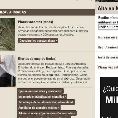
Alta en N
UERZAS ARMADAS
Recibe ofert
Plazas vacantes (todas)
militares en 
Descubre todas las ofertas de empleo. Las Fuerzas
Armadas Españolas necesitan personal para cubrir las
plazas vacantes. + 200 puestos explicados.
Ingresar en el
Descubre los puestos ahora
Reclutamiento
Tests de pers
Ofertas de empleo (todas)
Descubre ofertas de trabajo en las Fuerzas Armadas.
Plazas vacan
Encuéntralo ahora en Reclutamiento. Fuerzas Armadas
Profesionales del Ejercito Español. Descripción de las
ofertas de empleo en el ej�rcito. Retribuciones. Cómo
encontrar el puesto de trabajo en el ej�rcito. Descripción
de ofertas de empleo de militares. Salario y retribución
Operaciones navales y marítimas
Ingeniería e investigación científica
Tecnología de la información, informática
Auxiliares de atención médica
Administración y Operaciones Comerciales