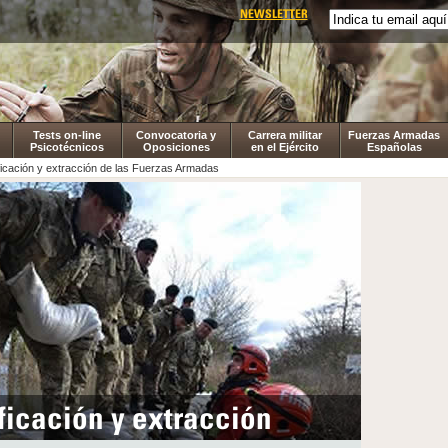
NEWSLETTER
Tests on-line
Convocatoria y
Carrera militar
Fuerzas Armadas
Psicotécnicos
Oposiciones
en el Ejército
Españolas
ficación y extracción de las Fuerzas Armadas
ficación y extracción