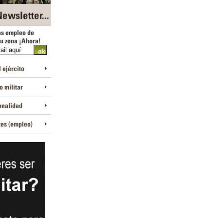
ewsletter...
as empleo de
tu zona ¡Ahora!
 ejército
 militar
onalidad
tes (empleo)