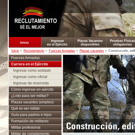
Ingresar
Plazas Vacantes
Pruebas Físicas
Inicio
en el Ejército
disponibles
obligatorias
Inicio
Reclutamiento
Fuerzas Armadas
Plazas vacantes
Construcción, edi
Fuerzas Armadas
Carrera en el Ejército
Ingresar como soldado
Ingresar como oficial
Ingresar de reservista
Cómo ingresar en ejército
¿Listo para ser militar?
Plazas vacantes (empleo)
Qué es ser militar
Guía para padres e hijos
Formación de militares
Construcción, edi
Militar profesional
Militar de complemento