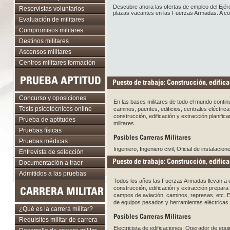
Descubre ahora las ofertas de empleo del Ejér
Reservistas voluntarios
plazas vacantes en las Fuerzas Armadas. A cont
Evaluación de militares
Compromisos militares
Destinos militares
Ascensos militares
Centros militares formación
PRUEBA APTITUD
Puesto de trabajo: Construcción, edifica
Concurso y oposiciones
En las bases militares de todo el mundo cont
Tests psicotécnicos online
caminos, puentes, edificios, centrales eléctric
construcción, edificación y extracción planific
Prueba de aptitudes
militares.
Pruebas físicas
Posibles Carreras Militares
Pruebas médicas
Ingeniero, Ingeniero civil, Oficial de instalacio
Entrevista de selección
Puesto de trabajo: Construcción, edifica
Documentación a traer
Admitidos a las pruebas
Todos los años las Fuerzas Armadas llevan a c
CARRERA MILITAR
construcción, edificación y extracción prepar
campos de aviación, caminos, represas, etc. Es
de equipos pesados y herramientas eléctricas 
¿Qué es la carrera militar?
Posibles Carreras Militares
Requisitos militar de carrera
Electricista de edificaciones, Operador de equ