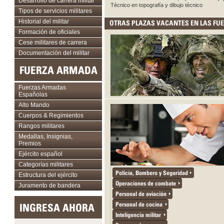
Desarrollo de carrera militar
Técnico en topografía y dibujo técnico
Tipos de servicios militares
Historial del militar
OTRAS PLAZAS VACANTES EN LAS F
Formación de oficiales
Cese militares de carrera
Documentación del militar
FUERZA ARMADA
Fuerzas Armadas
Españolas
Alto Mando
Cuerpos & Regimientos
Rangos militares
Medallas, Insignias,
Premios
Ejército español
Categorías militares
Policía, Bombero y Seguridad
Estructura del ejército
Operaciones de combate
Juramento de bandera
Personal de aviación
Personal de cocina
INGRESA AHORA
Inteligencia militar