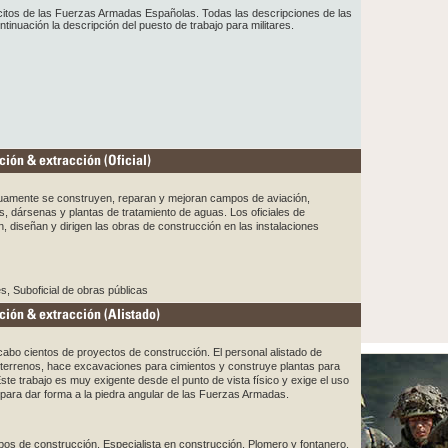
citos de las Fuerzas Armadas Españolas. Todas las descripciones de las
inuación la descripción del puesto de trabajo para militares.
ción & extracción (Oficial)
inuamente se construyen, reparan y mejoran campos de aviación,
as, dársenas y plantas de tratamiento de aguas. Los oficiales de
an, diseñan y dirigen las obras de construcción en las instalaciones
nes, Suboficial de obras públicas
ción & extracción (Alistado)
abo cientos de proyectos de construcción. El personal alistado de
a terrenos, hace excavaciones para cimientos y construye plantas para
te trabajo es muy exigente desde el punto de vista físico y exige el uso
para dar forma a la piedra angular de las Fuerzas Armadas.
ipos de construcción, Especialista en construcción, Plomero y fontanero,