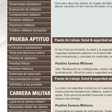
Descubre ahora las ofertas de empleo del Ejér
Reservistas voluntarios
plazas vacantes en las Fuerzas Armadas. A cont
Evaluación de militares
Compromisos militares
Destinos militares
Ascensos militares
Centros militares formación
PRUEBA APTITUD
Puesto de trabajo: Salud & seguridad amb
Concurso y oposiciones
En las Fuerzas Armadas, la salud y la segurida
Tests psicotécnicos online
seguridad ambiental colaboran en el desarrollo
ante emergencias y controlan los materiales p
Prueba de aptitudes
Posibles Carreras Militares
Pruebas físicas
Pruebas médicas
Jefe, Planificación de contingencias y listeza 
neutralización, Oficial de salud y seguridad am
Entrevista de selección
Puesto de trabajo: Salud & seguridad am
Documentación a traer
Admitidos a las pruebas
La salud y la seguridad comienzan en cada base
CARRERA MILITAR
inspecciona las instalaciones militares, superv
aguas. Este personal también responde a todo
ataques del enemigo.
¿Qué es la carrera militar?
Posibles Carreras Militares
Requisitos militar de carrera
Especialista en manejo de emergencias, Especia