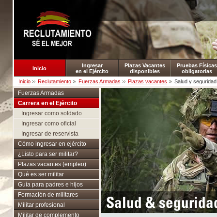
Ingresar
Plazas Vacantes
Pruebas Físicas
Inicio
en el Ejército
disponibles
obligatorias
Inicio
Reclutamiento
Fuerzas Armadas
Plazas vacantes
Salud y seguridad
Fuerzas Armadas
Carrera en el Ejército
Ingresar como soldado
Ingresar como oficial
Ingresar de reservista
Cómo ingresar en ejército
¿Listo para ser militar?
Plazas vacantes (empleo)
Qué es ser militar
Guía para padres e hijos
Formación de militares
Salud & seguridad
Militar profesional
Militar de complemento