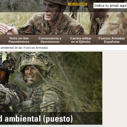
NEWSLETTER
Tests on-line
Convocatoria y
Carrera militar
Fuerzas Armadas
Psicotécnicos
Oposiciones
en el Ejército
Españolas
 ambiental de las Fuerzas Armadas
 ambiental (puesto)