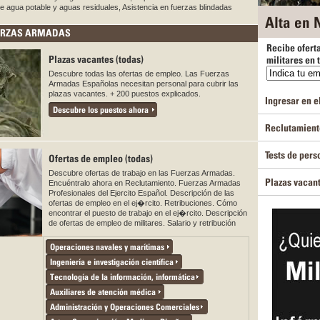
e agua potable y aguas residuales, Asistencia en fuerzas blindadas
Alta en N
UERZAS ARMADAS
Recibe ofert
Plazas vacantes (todas)
militares en 
Descubre todas las ofertas de empleo. Las Fuerzas
Armadas Españolas necesitan personal para cubrir las
plazas vacantes. + 200 puestos explicados.
Ingresar en el
Descubre los puestos ahora
Reclutamiento
Tests de pers
Ofertas de empleo (todas)
Descubre ofertas de trabajo en las Fuerzas Armadas.
Plazas vacan
Encuéntralo ahora en Reclutamiento. Fuerzas Armadas
Profesionales del Ejercito Español. Descripción de las
ofertas de empleo en el ej�rcito. Retribuciones. Cómo
encontrar el puesto de trabajo en el ej�rcito. Descripción
de ofertas de empleo de militares. Salario y retribución
Operaciones navales y marítimas
Ingeniería e investigación científica
Tecnología de la información, informática
Auxiliares de atención médica
Administración y Operaciones Comerciales