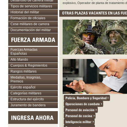
Desarrollo de carrera militar
explosivo, Operador de planta de tratamiento d
Tipos de servicios militares
Historial del militar
OTRAS PLAZAS VACANTES EN LAS F
Formación de oficiales
Cese militares de carrera
Documentación del militar
FUERZA ARMADA
Fuerzas Armadas
Españolas
Alto Mando
Cuerpos & Regimientos
Rangos militares
Medallas, Insignias,
Premios
Ejército español
Categorías militares
Policía, Bombero y Seguridad
Estructura del ejército
Operaciones de combate
Juramento de bandera
Personal de aviación
Personal de cocina
INGRESA AHORA
Inteligencia militar