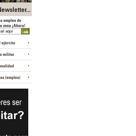
ewsletter...
as empleo de
tu zona ¡Ahora!
 ejército
 militar
onalidad
tes (empleo)