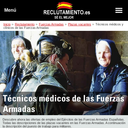
Menú
Inicio
Reclutamiento
Fuerzas Armadas
Plazas vacantes
Técnicos médicos y
clínicos de las Fuerzas Armadas
Técnicos médicos de las Fuerzas
Armadas
Descubre ahora las ofertas de empleo del Ejércitos de las Fuerzas Armadas Españolas.
Todas las descripciones de las plazas vacantes en las Fuerzas Armadas. A continuación
la descripción del puesto de trabajo para militares.