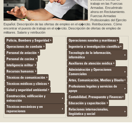
trabajo en las Fuerzas
Armadas. Encuéntralo
ahora en Reclutamiento.
Fuerzas Armadas
Profesionales del Ejercito
Español. Descripción de las ofertas de empleo en el ej�rcito. Retribuciones. Cómo
encontrar el puesto de trabajo en el ej�rcito. Descripción de ofertas de empleo de
militares. Salario y retribución
Policía, Bombero y Seguridad
Operaciones navales y marítimas
Operaciones de combate
Ingeniería e investigación científica
Personal de aviación
Tecnología de la información,
informática
Personal de cocina
Auxiliares de atención médica
Inteligencia militar
Administración y Operaciones
Recursos humanos
Comerciales
Técnicos de comunicación
Artes, Comunicación, Medios y Diseño
Técnicos médicos y clínicos
Profesiones legales y servicios de
Salud y seguridad ambiental
apoyo
Construcción, edificación y
Contabilidad, Presupuesto y Finanzas
extracción
Educación y capacitación
Técnicos mecánicos y en
Relaciones internacionales,
reparaciones
lingüística y social