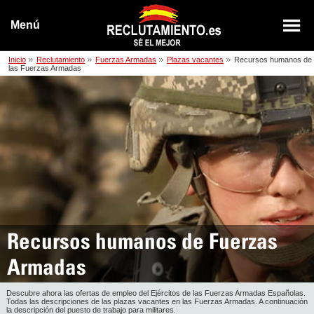
Menú
Inicio
Reclutamiento
Fuerzas Armadas
Plazas vacantes
Recursos humanos de
las Fuerzas Armadas
Recursos humanos de Fuerzas
Armadas
Descubre ahora las ofertas de empleo del Ejércitos de las Fuerzas Armadas Españolas.
Todas las descripciones de las plazas vacantes en las Fuerzas Armadas. A continuación
la descripción del puesto de trabajo para militares.