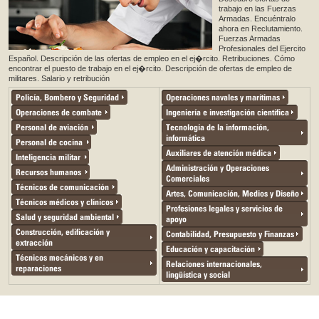
trabajo en las Fuerzas
Armadas. Encuéntralo
ahora en Reclutamiento.
Fuerzas Armadas
Profesionales del Ejercito
Español. Descripción de las ofertas de empleo en el ej�rcito. Retribuciones. Cómo
encontrar el puesto de trabajo en el ej�rcito. Descripción de ofertas de empleo de
militares. Salario y retribución
Policía, Bombero y Seguridad
Operaciones navales y marítimas
Operaciones de combate
Ingeniería e investigación científica
Personal de aviación
Tecnología de la información,
informática
Personal de cocina
Auxiliares de atención médica
Inteligencia militar
Administración y Operaciones
Recursos humanos
Comerciales
Técnicos de comunicación
Artes, Comunicación, Medios y Diseño
Técnicos médicos y clínicos
Profesiones legales y servicios de
Salud y seguridad ambiental
apoyo
Construcción, edificación y
Contabilidad, Presupuesto y Finanzas
extracción
Educación y capacitación
Técnicos mecánicos y en
Relaciones internacionales,
reparaciones
lingüística y social